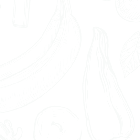
smittelunverträglichkeiten und -intolera
en
s Hormonsystems, Herzkreislaufbeschwer