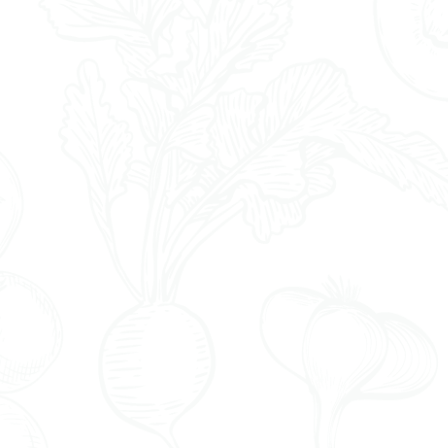
dauungsapparates
ichtsprobleme
euma, Gicht, Arthrose