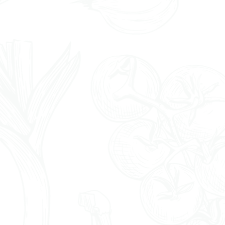
Beschwerden des gesamten Ver
Gew
Krankheiten wie Rh