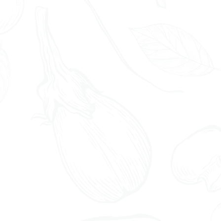
nzen
den, Stoffwechselerkrankungen